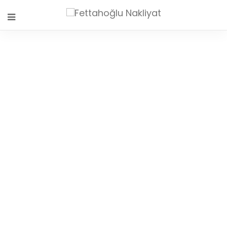
ATAŞEHIR NAKLIYAT
HIZMETLERI
ANASAYFA
HİZMET VERDİĞİMİZ BÖLGELER
ATAŞEHIR NAKLIYAT HIZMETLERI